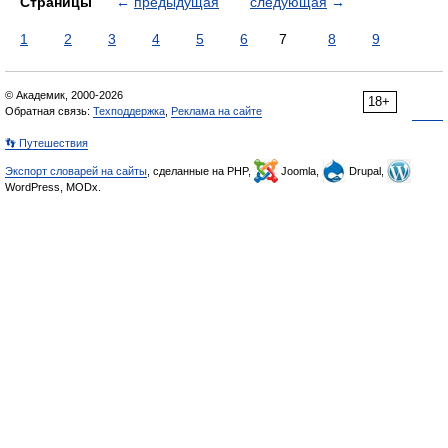
Страницы
←
предыдущая
следующая
→
1
2
3
4
5
6
7
8
9
© Академик, 2000-2026
18+
Обратная связь:
Техподдержка
,
Реклама на сайте
👣 Путешествия
Экспорт словарей на сайты
, сделанные на PHP,
Joomla,
Drupal,
WordPress, MODx.